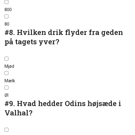
800
80
#8.
Hvilken drik flyder fra geden
på tagets yver?
Mjød
Mælk
Øl
#9.
Hvad hedder Odins højsæde i
Valhal?