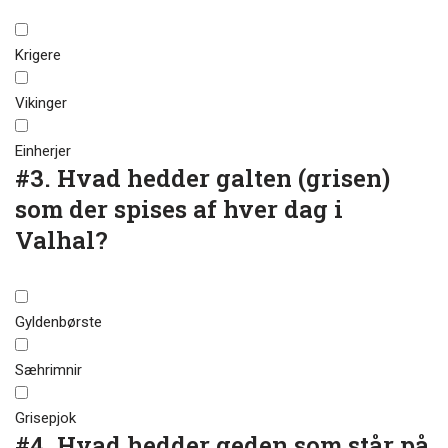
Krigere
Vikinger
Einherjer
#3.
Hvad hedder galten (grisen)
som der spises af hver dag i
Valhal?
Gyldenbørste
Sæhrimnir
Grisepjok
#4.
Hvad hedder geden som står på