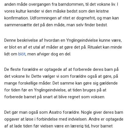
anden måde overgangen fra barndommen, til det voksne liv. I
vores kultur kender vi den måske bedst som den kristne
konfirmation. Udformningen af ritet er dogmefrit, og man kan
sammensætte det på den måde, man selv finder bedst.
Denne beskrivelse af hvordan en Ynglingeindvielse kunne være,
er blot en af et utal af måder at gøre det på. Ritualet kan minde
lidt om
blót
, men afviger dog en del.
De fleste forældre er optagede af at forberede deres barn på
det voksne liv. Dette vælger vi som forældre også at gøre, på
mange forskellige måder. Det samme kan gøre sig gældende
for tiden før en Ynglingeindvielse, at tiden bruges på at
forberede barnet på snart at blive regnet som voksen.
Det gør man også som Asatro forældre. Nogle giver deres barn
opgaver at løse i forbindelse med indvielsen. Andre er optagede
af at lade tiden før vielsen være en lærerig tid, hvor barnet