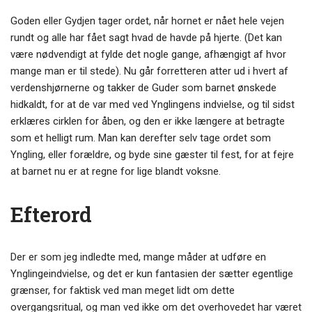
Goden eller Gydjen tager ordet, når hornet er nået hele vejen
rundt og alle har fået sagt hvad de havde på hjerte. (Det kan
være nødvendigt at fylde det nogle gange, afhængigt af hvor
mange man er til stede). Nu går forretteren atter ud i hvert af
verdenshjørnerne og takker de Guder som barnet ønskede
hidkaldt, for at de var med ved Ynglingens indvielse, og til sidst
erklæres cirklen for åben, og den er ikke længere at betragte
som et helligt rum. Man kan derefter selv tage ordet som
Yngling, eller forældre, og byde sine gæster til fest, for at fejre
at barnet nu er at regne for lige blandt voksne.
Efterord
Der er som jeg indledte med, mange måder at udføre en
Ynglingeindvielse, og det er kun fantasien der sætter egentlige
grænser, for faktisk ved man meget lidt om dette
overgangsritual, og man ved ikke om det overhovedet har været