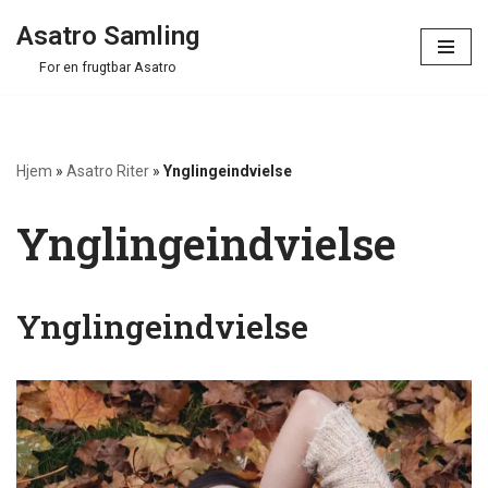
Asatro Samling
Spring
For en frugtbar Asatro
til
indhold
Hjem
»
Asatro Riter
»
Ynglingeindvielse
Ynglingeindvielse
Ynglingeindvielse