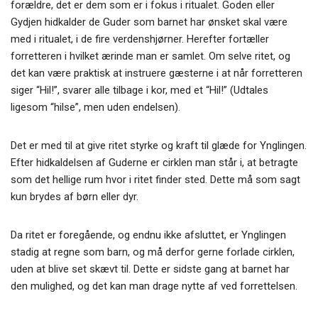
forældre, det er dem som er i fokus i ritualet. Goden eller
Gydjen hidkalder de Guder som barnet har ønsket skal være
med i ritualet, i de fire verdenshjørner. Herefter fortæller
forretteren i hvilket ærinde man er samlet. Om selve ritet, og
det kan være praktisk at instruere gæsterne i at når forretteren
siger “Hil!”, svarer alle tilbage i kor, med et “Hil!” (Udtales
ligesom “hilse”, men uden endelsen).
Det er med til at give ritet styrke og kraft til glæde for Ynglingen.
Efter hidkaldelsen af Guderne er cirklen man står i, at betragte
som det hellige rum hvor i ritet finder sted. Dette må som sagt
kun brydes af børn eller dyr.
Da ritet er foregående, og endnu ikke afsluttet, er Ynglingen
stadig at regne som barn, og må derfor gerne forlade cirklen,
uden at blive set skævt til. Dette er sidste gang at barnet har
den mulighed, og det kan man drage nytte af ved forrettelsen.